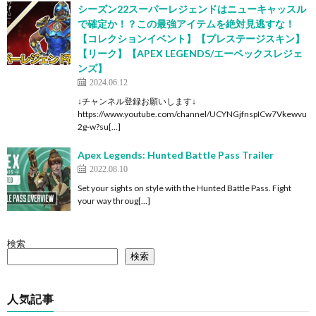
シーズン22スーパーレジェンドはニューキャッスル
で確定か！？この最強アイテムを絶対見逃すな！
【コレクションイベント】【プレステージスキン】
【リーク】【APEX LEGENDS/エーペックスレジェ
ンズ】
2024.06.12
↓チャンネル登録お願いします↓
https://www.youtube.com/channel/UCYNGjfnspICw7Vkewvu
2g-w?su[…]
Apex Legends: Hunted Battle Pass Trailer
2022.08.10
Set your sights on style with the Hunted Battle Pass. Fight
your way throug[…]
検索
検索
人気記事