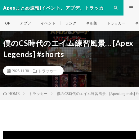
Apexまとめ速報|イベント、アプデ、トラッカ
ー、キャラ等の動画
TOP
アプデ
イベント
ランク
キル集
トラッカー
キ
僕のCS時代のエイム練習風景… [Apex
Legends] #shorts
2025.11.30
トラッカー
トラッカー
僕のCS時代のエイム練習風景... [Apex Legends] #s
HOME