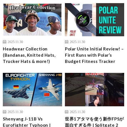
2025.11.30
2025.11.30
Headwear Collection
Polar Unite Initial Review! –
(Bandanas, Knitted Hats,
First Runs with Polar’s
Trucker Hats & more!)
Budget Fitness Tracker
2025.11.30
2025.11.30
Shenyang J-11B Vs
世界1アタマを使う新作FPSが
Eurofighter Typhoon |
面白すぎる件 | Splitgate 2