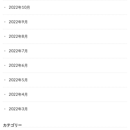
2022年10月
2022年9月
2022年8月
2022年7月
2022年6月
2022年5月
2022年4月
2022年3月
カテゴリー