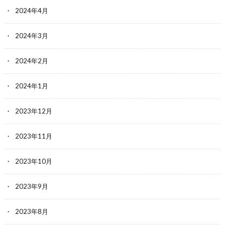
2024年4月
2024年3月
2024年2月
2024年1月
2023年12月
2023年11月
2023年10月
2023年9月
2023年8月