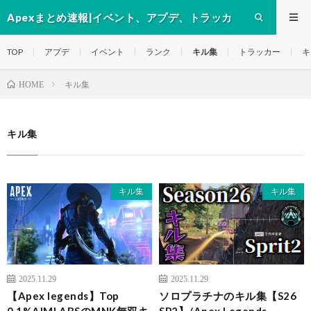
Apexまとめ速報|イベント、アプデ、トラッカ
ー、キャラ等の動画
TOP
アプデ
イベント
ランク
キル集
トラッカー
キ
キル集
HOME
キル集
キル集
キル集
2025.11.29
2025.11.29
【Apex legends】Top
ソロプラチナのキル集【S26
0.1%AIMLABSのMNK無双キ
SP2】/Apex Legends