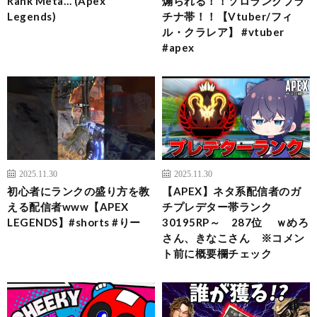
Rank Meta… (Apex
煽られる！！ソロランクプラ
Legends)
チナ帯！！【Vtuber/フィ
ル・クラレア】 #vtuber
#apex
2025.11.30
2025.11.30
初心者にランクの盛り方を教
【APEX】ネタ系配信者のガ
える配信者www【APEX
チプレデター帯ランク
LEGENDS】#shorts #りー
30195RP～ 287位 ｗめろ
さん、きなこさん ※コメン
ト前に概要欄チェック