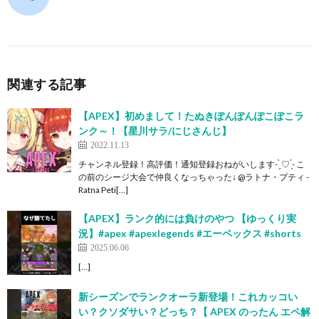
関連する記事
【APEX】初めまして！たぬきぽんぽんぽこぽこラ
ンク～！【星川サラ/にじさんじ】
2022.11.13
チャンネル登録！高評価！通知登録おねがいします- ̗̀ ♡ ̖́- こ
の前のシージ大会で仲良くなっちゃった↓ @ラトナ・プティ -
Ratna Peti[…]
【APEX】ランク的には負けのやつ 【ゆっくり実
況】#apex #apexlegends #エーペックス #shorts
2025.06.06
[…]
新シーズンでランクオーラ新登場！これカッコい
い？クソダサい？どっち？【 APEX のったん エペ解