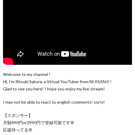
Welcome to my channel !
Hi, I’m Ritsuki Sakura, a Virtual YouTuber from NIJISANJI !
Glad to see you here! I hope you enjoy my live stream!
I may not be able to react to english comments! sorry!
【スポンサー】
月額490円or2990円で登録可能です🌸
応援待ってる🌸