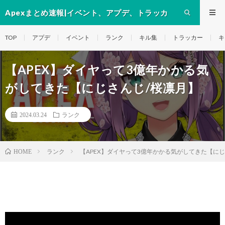
Apexまとめ速報|イベント、アプデ、トラッカ
ー、キャラ等の動画
TOP
アプデ
イベント
ランク
キル集
トラッカー
キ
【APEX】ダイヤって3億年かかる気
がしてきた【にじさんじ/桜凛月】
2024.03.24
ランク
ランク
【APEX】ダイヤって3億年かかる気がしてきた【にじ
HOME