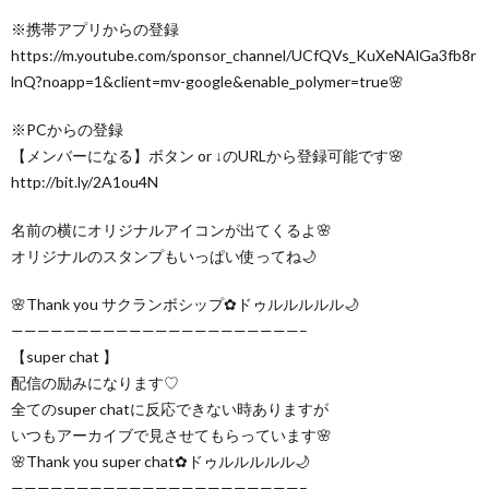
※携帯アプリからの登録
https://m.youtube.com/sponsor_channel/UCfQVs_KuXeNAlGa3fb8r
lnQ?noapp=1&client=mv-google&enable_polymer=true🌸
※PCからの登録
【メンバーになる】ボタン or ↓のURLから登録可能です🌸
http://bit.ly/2A1ou4N
名前の横にオリジナルアイコンが出てくるよ🌸
オリジナルのスタンプもいっぱい使ってね🌙
🌸Thank you サクランボシップ✿ドゥルルルルル🌙
——————————————————————–
【super chat 】
配信の励みになります♡
全てのsuper chatに反応できない時ありますが
いつもアーカイブで見させてもらっています🌸
🌸Thank you super chat✿ドゥルルルルル🌙
——————————————————————–