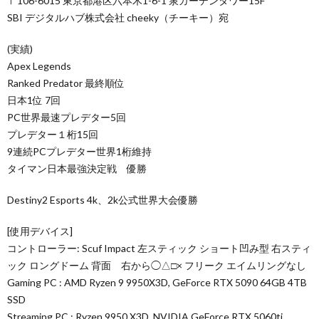
〒106-6015 東京都港区六本木1-6-1 泉ガーデンタワー15F
SBI デジタルハブ株式会社 cheeky（チーキー）宛
(実績)
Apex Legends
Ranked Predator 最終順位
日本1位 7回
PC世界最速プレデター5回
プレデター１桁15回
9連続PCプレデター世界1桁維持
タイマン日本最強決定戦 優勝
Destiny2 Esports 4k、2k公式世界大会優勝
[使用デバイス]
コントローラー: Scuf Impact 左スティック ショート凹み型 右スティ
ック ロングドーム 背面 右から◯△□× フリーク エイムリングなし
Gaming PC : AMD Ryzen 9 9950X3D, GeForce RTX 5090 64GB 4TB
SSD
Streaming PC : Ryzen 9950 X3D, NVIDIA GeForce RTX 5060ti