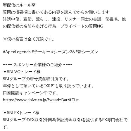
🐼配信のルール🐼
質問は概要欄に書いてある内容を読んでからお願いします
誹謗中傷、宣伝、荒らし、連投、リスナー同士の会話、伝書鳩、他
の配信者の名前をあげる行為、プライベートの質問NG
※僕の発言は全て冗談です。
#ApexLegends #チーキー #シーズン26 #新シーズン
==== スポンサー企業様のご紹介 ====
▼SBI VCトレード様
SBIグループの暗号資産取引所です。
年俸として頂いている”XRP”も取り扱っています。
口座開設キャンペーン中です。
https://www.sbivc.co.jp/?waad=Bar6fTLm
▼SBI FXトレード様
SBIグループのFX取引(外国為替証拠金取引)を提供するFX専門会社で
す。