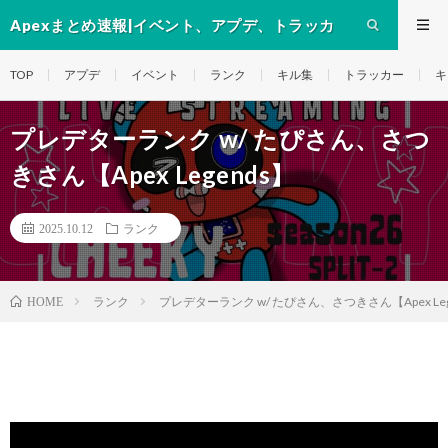
Apexまとめ速報|イベント、アプデ、トラッカ
ー、キャラ等の動画
TOP
アプデ
イベント
ランク
キル集
トラッカー
キ
プレデターランク w/ たぴさん、さつ
きさん【Apex Legends】
2025.10.12
ランク
ランク
プレデターランク w/ たぴさん、さつきさん【Apex Leg
HOME