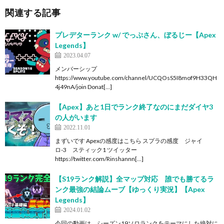
関連する記事
プレデターランク w/ でっぷさん、ぼるじー【Apex
Legends】
2023.04.07
メンバーシップ
https://www.youtube.com/channel/UCQOsS5I8mof9H33QH
4j49nA/join Donat[…]
【Apex】あと1日でランク終了なのにまだダイヤ3
の人がいます
2022.11.01
まずいです Apexの感度はこちら スプラの感度 ジャイ
ロ-3 スティック1 ツイッター
https://twitter.com/Rinshannn[…]
【S19ランク解説】全マップ対応 誰でも勝てるラ
ンク最強の結論ムーブ【ゆっくり実況】【Apex
Legends】
2024.01.02
今回の動画は、シーズン19ソロランクをテーマにした絶対に