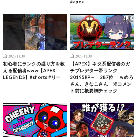
#apex
2025.11.30
2025.11.30
初心者にランクの盛り方を教
【APEX】ネタ系配信者のガ
える配信者www【APEX
チプレデター帯ランク
LEGENDS】#shorts #りー
30195RP～ 287位 ｗめろ
さん、きなこさん ※コメン
ト前に概要欄チェック