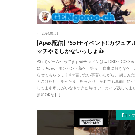
2024.01.31
[Apex配信] PS5 FFイベント‼️カジュア
ッチやるしかないっしょ👍
PS5でゲームやってます😁🌟 メインは→ DBD・COD 🔥
に→ Apex・モンハン・新ゲー等々 自由に好きなゲー
らせてもらってます✨言いたい事言いながら、 楽しん
ふざけたり、笑ったり、怒ったり、それでも真面目にゲ
してます🌟 ふがいなさすぎた時は アーカイブ残してませ
参加OKな […]
ア