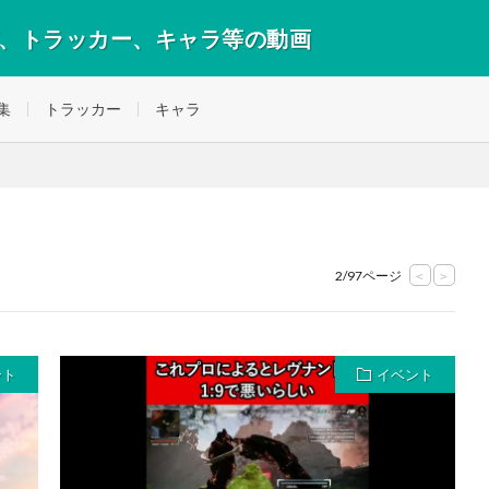
デ、トラッカー、キャラ等の動画
集
トラッカー
キャラ
2/97ページ
<
>
ント
イベント