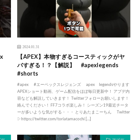
2024.01.31
x
【APEX】本物すぎるコースティックがヤ
バすぎる！？【解説】 #apexlegends
#shorts
#apex #エーペックスレジェンズ apex legendsやります
APEXショート動画、ゲーム配信をほぼ毎日更新中！ アプデ内
容なども解説していきます！ Twitterフォローお願いします！
絡んでください！ FF7コラボ楽しみ！ シーズン19最近チータ
ーが多いような気がする・・・ とりあたまこーちん Twitter
▷https://twitter.com/toriatamacochi […]