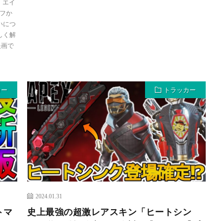
・エイ
フか
違いにつ
しく解
映画で
カー
トラッカー
2024.01.31
トマ
史上最強の超激レアスキン「ヒートシン