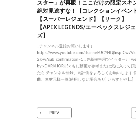
スター」が再販！ここだけの限定スキ
絶対見逃すな！【コレクションイベン
【スーパーレジェンド】【リーク】
【APEX LEGENDS/エーペックスレジ
ズ】
↓チャンネル登録お願いします↓
https://www.youtube.com/channel/UCYNGjfnspICw7V
2g-w?sub_confirmation=1 ↓更新報告用ツイッター↓ Twe
by xDARKHORUSx もし動画が参考または気に入って
たら チャンネル登録、高評価をよろしくお願いします 
曲、素材元様一覧(使用しない場合あり) いらすとや […]
PREV