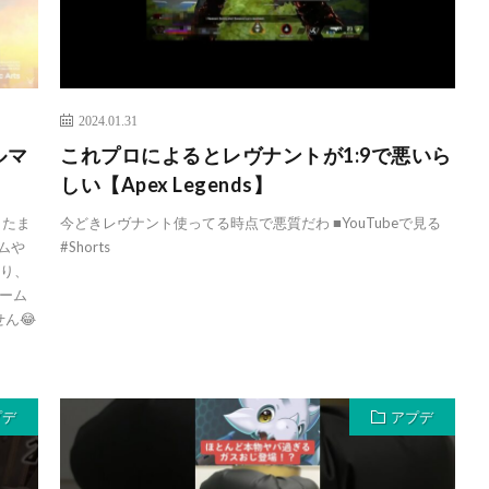
2024.01.31
ルマ
これプロによるとレヴナントが1:9で悪いら
しい【Apex Legends】
 たま
今どきレヴナント使ってる時点で悪質だわ ■YouTubeで見る
ムや
#Shorts
だり、
ーム
ん😂
プデ
アプデ