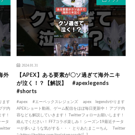
プデ
アプデ
2024.01.31
海外
【APEX】ある要素が〇ソ過ぎて海外ニキ
s
が泣く！？【解説】 #apexlegends
#shorts
やります
#apex #エーペックスレジェンズ apex legendsやります
プデ内
APEXショート動画、ゲーム配信をほぼ毎日更新中！ アプデ内
ます！
容なども解説していきます！ Twitterフォローお願いします！
チータ
絡んでください！ FF7コラボ楽しみ！ シーズン19最近チータ
tter
ーが多いような気がする・・・ とりあたまこーちん Twitter
▷https://twitter.com/toriatamacochi […]