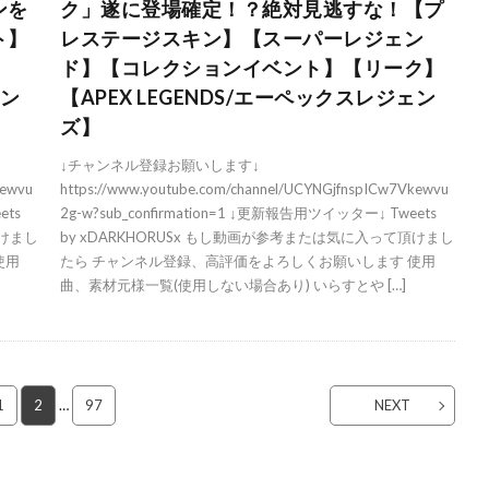
ンを
ク」遂に登場確定！？絶対見逃すな！【プ
ト】
レステージスキン】【スーパーレジェン
ド】【コレクションイベント】【リーク】
ェン
【APEX LEGENDS/エーペックスレジェン
ズ】
↓チャンネル登録お願いします↓
kewvu
https://www.youtube.com/channel/UCYNGjfnspICw7Vkewvu
ets
2g-w?sub_confirmation=1 ↓更新報告用ツイッター↓ Tweets
頂けまし
by xDARKHORUSx もし動画が参考または気に入って頂けまし
使用
たら チャンネル登録、高評価をよろしくお願いします 使用
曲、素材元様一覧(使用しない場合あり) いらすとや […]
1
2
…
97
NEXT