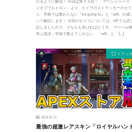
かるように解説！ 今回は第３３回！ 「アベンジャーズ
ジオブウルトロン」より、ヒドラのストラッカーのセリ
ら、学校では教わらない『be going to』と『will』の
いて解説します！ 今回のセリフについては、HPでも詳
説しましたので、そちらも良ければどうぞ。 マーベル
学ぶ英語：学校で教えてくれない、「will」と「 […]
トラッ
2024.01.31
最強の超激レアスキン「ロイヤルハン