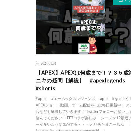
ア
2024.01.31
【APEX】APEXは何歳まで！？３５歳
ニキの疑問【解説】 #apexlegend
#shorts
#apex #エーペックスレジェンズ apex legends
APEXショート動画、ゲーム配信をほぼ毎日更新中！ ア
容なども解説していきます！ Twitterフォローお願いし
絡んでください！ FF7コラボ楽しみ！ シーズン19最近
ーが多いような気がする・・・ とりあたまこーちん Twi
▷https://twitter.com/toriatamacochi […]